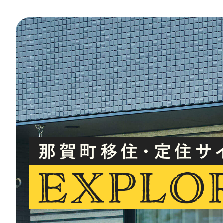
小
さ
な
子
供
が
2
人
い
る
家