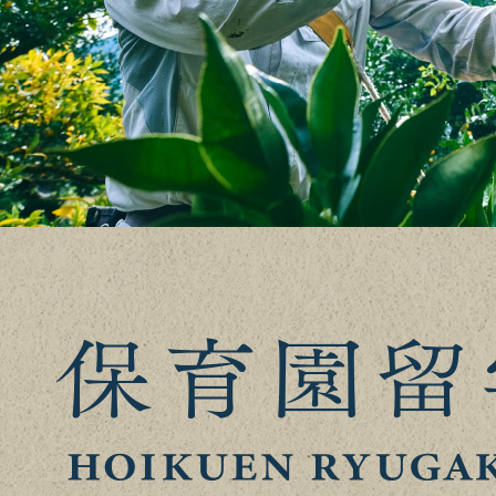
っ
た
果
物
を
収
穫
し
よ
う
と
手