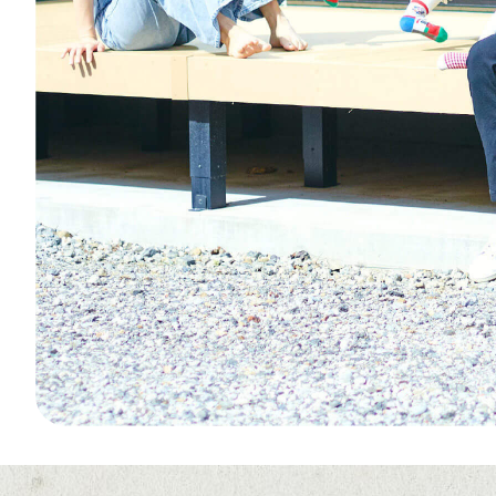
て
い
る
写
真