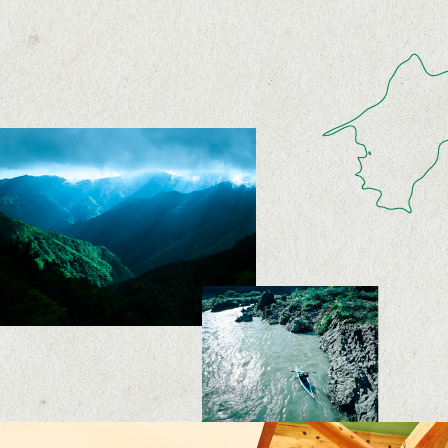
大
自
然
が
広
が
る
那
賀
町。
那
賀
小