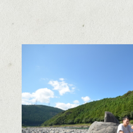
険
で
す
い
る
る
よ
写
う
真
な
暮
ら
し
を
こ
の