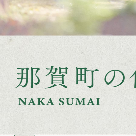
公
園
で
遊
ん
で
い
る
写
真