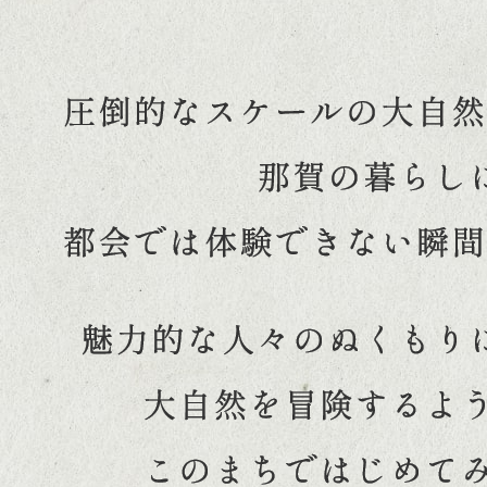
圧
倒
的
な
ス
ケ
ー
ル
の