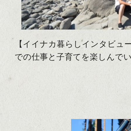
ま
ち
で
は
【イイナカ暮らしインタビュ
じ
での仕事と子育てを楽しんで
め
て
み
ま
せ
ん
か？