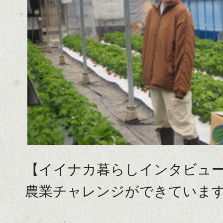
ち
包
ゃ
ま
を
れ
丸
な
か
が
ご
ら、
に
大
入
自
れ
然
【イイナカ暮らしインタビュ
て
を
農業チャレンジができていま
遊
冒
ん