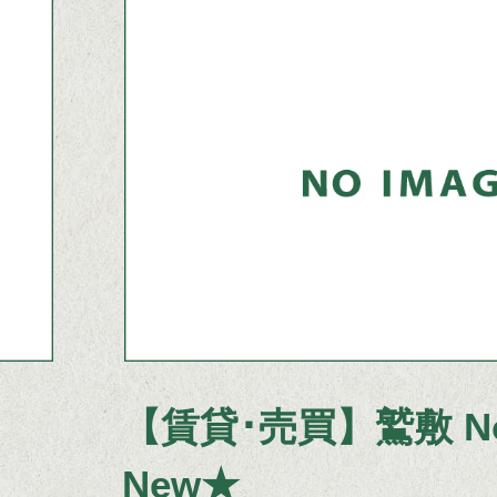
3
枚
目
の
ス
ラ
イ
ド
那賀町の空き地