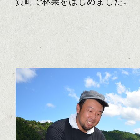
賀町で林業をはじめました。
雄
大
な
自
然
や
果
物
の
写
真