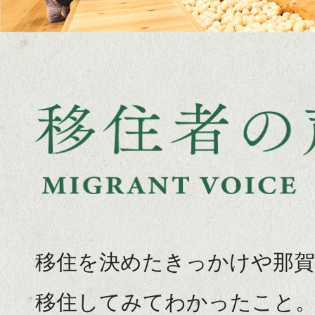
で
木
き
を
な
模
い
し
瞬
た
間
壁
が
に
あ
囲
ふ
ま
れ
移住を決めたきっかけや那賀
れ
て
た
移住してみてわかったこと
い