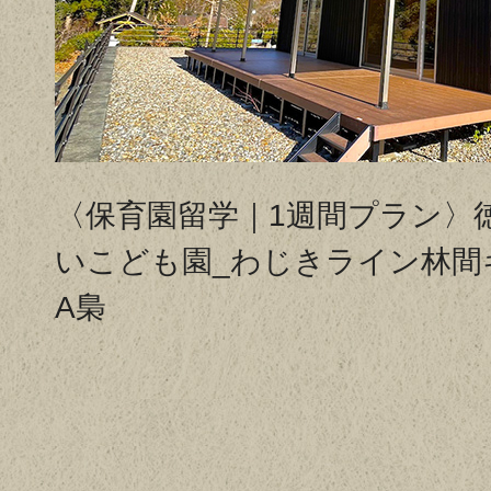
〈保育園留学｜1週間プラン〉
いこども園_わじきライン林間
A梟