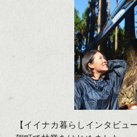
那
賀
町
を
示
す
地
図。
那
賀
町
【イイナカ暮らしインタビュ
の