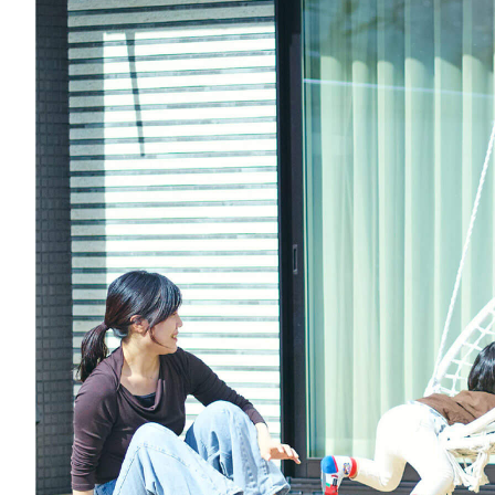
族
が
家
の
縁
側
に
座
っ
て
笑
っ