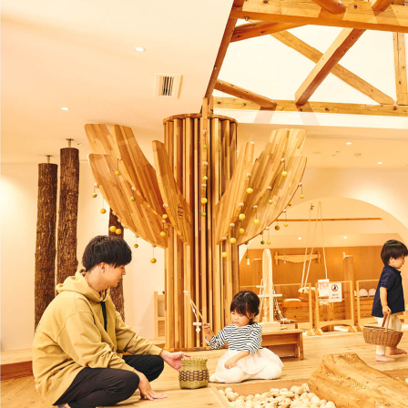
の
さ
暮
な
ら
子
し
供
に
が
は、
2
都
人
会
い
で
る
は
家
体
族
験
が