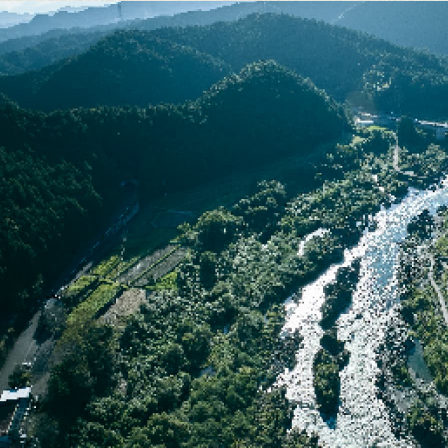
上
空
か
ら
の
写
真。
左
右
は
山
に