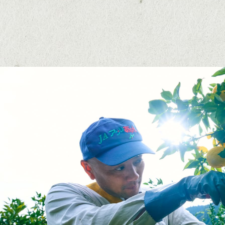
農
家
の
人
が
木
に
実