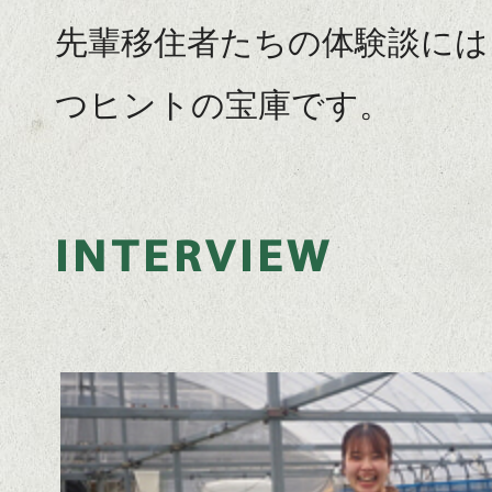
プ
る。
先輩移住者たちの体験談には
レ
魅
イ
つヒントの宝庫です。
力
ル
的
ー
な
ム
人々
INTERVIEW
で
の
果
ぬ
物
く
の
も
お
り
も
に