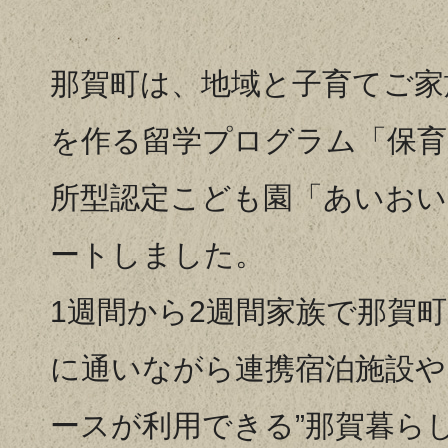
で
掴
那賀町は、地域と子育てご家
ん
で
を作る留学プログラム「保育園
い
所型認定こども園「あいお
る
写
ートしました。
真
1週間から2週間家族で那賀
に通いながら連携宿泊施設
ースが利用できる”那賀暮ら