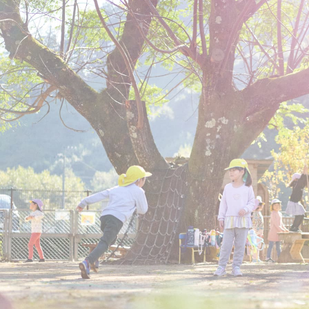
子
を
被
っ
た
子
ど
も
た
ち
が