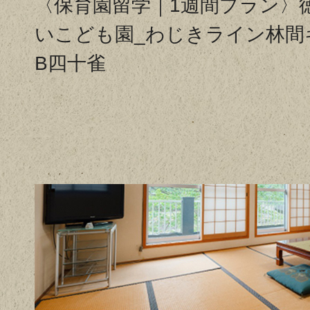
〈保育園留学｜1週間プラン〉
いこども園_わじきライン林間
B四十雀