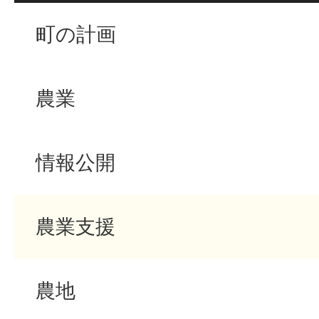
町の計画
農業
情報公開
農業支援
農地