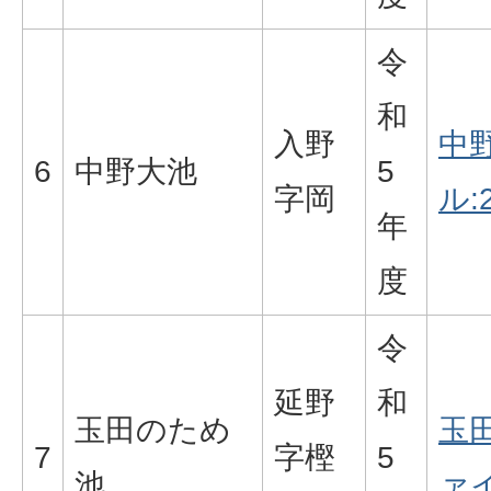
令
和
入野
中野
6
中野大池
5
字岡
ル:2
年
度
令
延野
和
玉田のため
玉
7
字樫
5
池
ァイ