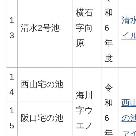
横石
和
1
清水
清水2号池
字向
6
3
イル
原
年
度
1
西山宅の池
令
4
海川
和
西
1
字ウ
阪口宅の池
6
の池
5
エノ
年
ァイ