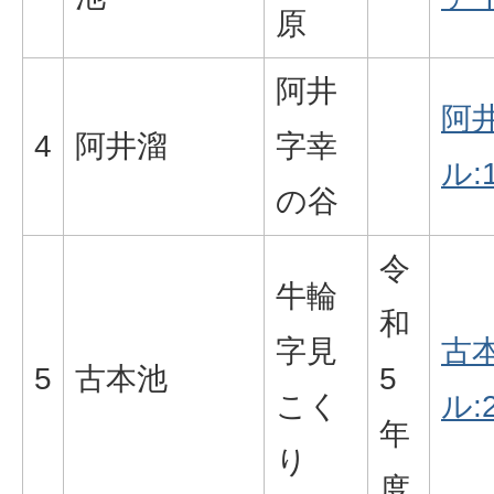
原
阿井
阿井
4
阿井溜
字幸
ル:1
の谷
令
牛輪
和
字見
古本
5
古本池
5
こく
ル:2
年
り
度