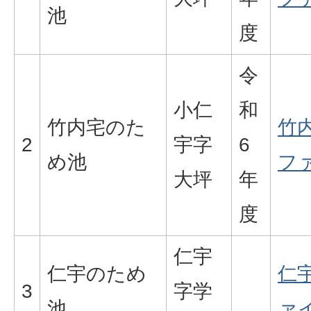
池
度
令
小仁
和
竹内宅のた
竹内
2
宇字
6
め池
ファ
大坪
年
度
仁宇
仁宇のため
仁
3
字学
池
ァイ