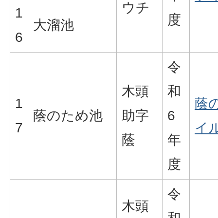
ウチ
1
度
大溜池
6
令
木頭
和
1
蔭
蔭のため池
助字
6
7
イル
蔭
年
度
令
木頭