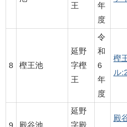
王
年
度
令
延野
和
樫王
8
樫王池
字樫
6
ル:2
王
年
度
延野
殿谷
9
殿谷池
字殿