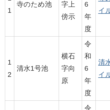
寺のため池
字上
6
1
イル
傍示
年
度
令
横石
和
1
清水
清水1号池
字向
6
2
イル
原
年
度
令