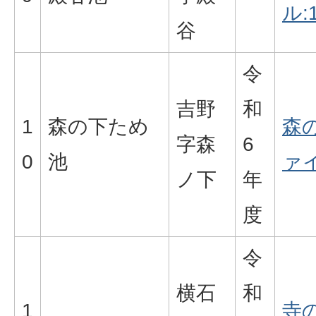
ル:1
谷
令
吉野
和
1
森の下ため
森
字森
6
0
池
ァイ
ノ下
年
度
令
横石
和
1
寺