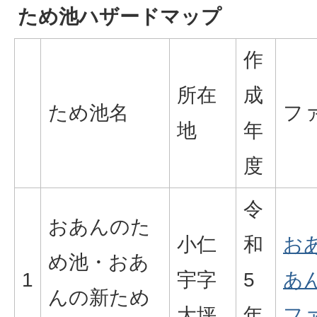
ため池ハザードマップ
作
所在
成
ため池名
フ
地
年
度
令
おあんのた
小仁
和
お
め池・おあ
1
宇字
5
あ
んの新ため
大坪
年
ファ