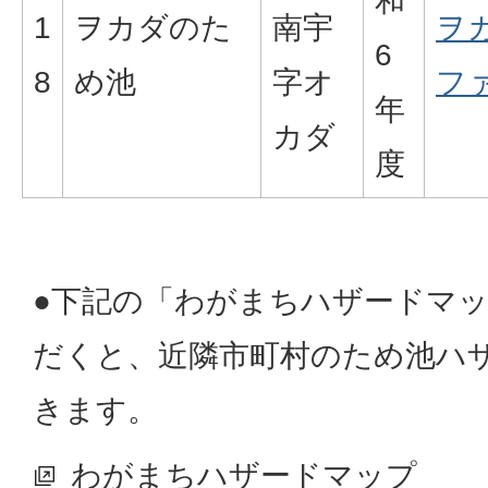
和
1
ヲカダのた
南宇
ヲ
6
8
め池
字オ
ファ
年
カダ
度
●下記の「わがまちハザードマ
だくと、近隣市町村のため池ハ
きます。
わがまちハザードマップ