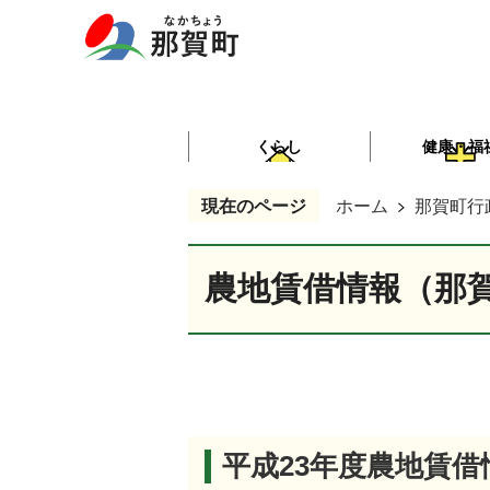
くらし
健康・福
現在のページ
ホーム
那賀町行
農地賃借情報（那
平成23年度農地賃