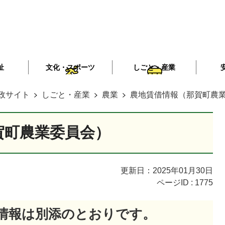
祉
文化・スポーツ
しごと・産業
政サイト
しごと・産業
農業
農地賃借情報（那賀町農
賀町農業委員会）
更新日：2025年01月30日
ページID :
1775
借情報は別添のとおりです。