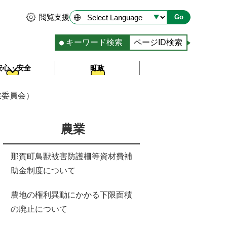
閲覧支援
Go
キーワード検索
ページID検索
キ
ー
安心・安全
町政
ワ
ー
ド
業委員会）
検
索
農業
那賀町鳥獣被害防護柵等資材費補
助金制度について
農地の権利異動にかかる下限面積
の廃止について